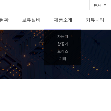
KOR
현황
보유설비
제품소개
커뮤니티
자동차
항공기
프레스
기타