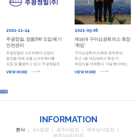
2021-11-24
2021-05-06
주광정밀, 정품SW 도입·폐기
제15대 구미상공회의소 회장
안전관리
'취임'
주광정밀은 소프트웨어 산업의
구미상공회의소(회장 윤재호)는
발전을 위해 정품 소프트웨어를
최근 2층 대강당에서 회장 이·
도입 및 활용하고 있다. 주광정밀은
취임식을 개최했다. 이날 행사에는
금형 제조 등 주형 및 금형
조정문 명예회장, 임종식
VIEW MORE
VIEW MORE
제조업체다. 자동차·전자·반도체·
경상북도교육감, 장세용 구미시장,
항공업…
구…
+
13
INFORMATION
본사
2사업장
광주사업장
베트남사업장
베트남2사업장