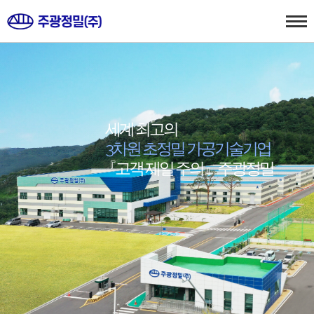
세계 최고의
3차원 초정밀 가공기술기업
『고객 제일 주의』주광정밀