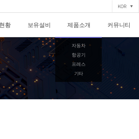
KOR
현황
보유설비
제품소개
커뮤니티
자동차
항공기
프레스
기타