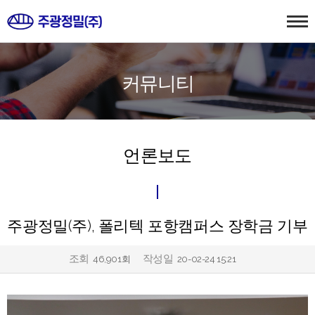
커뮤니티
언론보도
주광정밀(주), 폴리텍 포항캠퍼스 장학금 기부
조회
작성일
46,901회
20-02-24 15:21